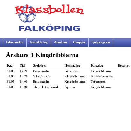
Information
Anmälda lag
Anmälan
Grupper
Spelprogram
Årskurs 3 Kingdribblarna
Samarbetspartners
Dag
Tid
Spelplats
Hemmalag
Bortalag
Resultat
31/05
12:20
Bravomedia
Gurkorna
Kingdribblarna
31/05
13:20
Västgöta Rör
Kingdribblarna
Brodde Winners
31/05
14:00
Bravomedia
Kingdribblarna
Tåfjuttarna
31/05
15:00
Thorells trafikskola
Aporna
Kingdribblarna