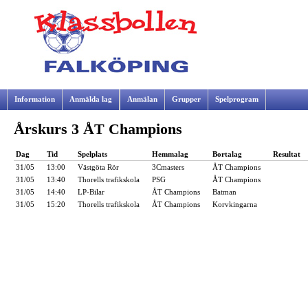
Information
Anmälda lag
Anmälan
Grupper
Spelprogram
Årskurs 3 ÅT Champions
Samarbetspartners
Dag
Tid
Spelplats
Hemmalag
Bortalag
Resultat
31/05
13:00
Västgöta Rör
3Cmasters
ÅT Champions
31/05
13:40
Thorells trafikskola
PSG
ÅT Champions
31/05
14:40
LP-Bilar
ÅT Champions
Batman
31/05
15:20
Thorells trafikskola
ÅT Champions
Korvkingarna