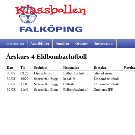
Information
Anmälda lag
Anmälan
Grupper
Spelprogram
Årskurs 4 Eldbombaclutboll
Samarbetspartners
Dag
Tid
Spelplats
Hemmalag
Bortalag
Resulta
30/05
09:20
Lindströms bil
Eldbombaclutboll
friterad struts
30/05
10:20
Stjärnerfält Bygg
kebab fc
Eldbombaclutboll
30/05
11:00
Stjärnerfält Bygg
GDfotboll
Eldbombaclutboll
30/05
11:40
Stjärnerfält Bygg
Eldbombaclutboll
Gudhems IFK