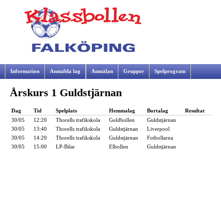
Information
Anmälda lag
Anmälan
Grupper
Spelprogram
Årskurs 1 Guldstjärnan
Samarbetspartners
Dag
Tid
Spelplats
Hemmalag
Bortalag
Resultat
30/05
12:20
Thorells trafikskola
Guldbollen
Guldstjärnan
30/05
13:40
Thorells trafikskola
Guldstjärnan
Liverpool
30/05
14:20
Thorells trafikskola
Guldstjärnan
Fotbollarna
30/05
15:00
LP-Bilar
Elbollen
Guldstjärnan