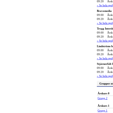
09:20
Årsk
» Se hela sp
Bravomedia
09:00
Årsk
09:20
Årsk
» Se hela sp
Trygg Interi
09:00
Årsk
09:20
Årsk
» Se hela sp
Lindströms b
09:00
Årsk
09:20
Årsk
» Se hela sp
Stjärnerfält
09:00
Årsk
09:20
Årsk
» Se hela sp
Grupper st
Årskurs 0
Grupp 2
Årskurs 1
Grupp 1