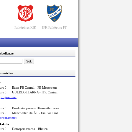
Falköpings KIK
IFK Falköping FF
sbollen.se
 matcher
r
urs 0
Bästa FB Central - FB Mösseberg
urs 0
GULDBOLLARNA - IFK Central
elprogrammet
urs 0
Broddetorparna - Diamantbollarna
urs 0
Manchester Un ÅT - Emilias Troll
elprogrammet
ikskola
urs 0
Dotorpsmästarna - Blixten