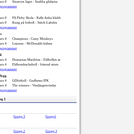
urs 0
Sixseven laget - Snabba glidarna
elprogrammet
urs 0
FA Floby Skola - Kalle Anka klubb
urs 0
Kung på fotboll - Stitch-Labubu
elprogrammet
ör
urs 4
Champions - Crazy Monkeys
urs 4
Lejonen - McDonalds kidsen
elprogrammet
il
urs 4
Domarnas Mardröm - Eldbollen.se
urs 4
Eldbombaclutboll - friterad struts
elprogrammet
 Bygg
urs 4
GDfotboll - Gudhems IFK
urs 4
The winners - Vindängenvindar
elprogrammet
eg 1
Grupp 3
Grupp1
Grupp 2
Grupp 3