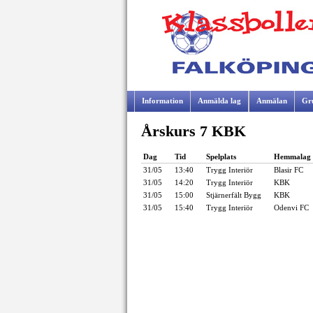
Information
Anmälda lag
Anmälan
Gr
Årskurs 7 KBK
Samarbetspartners
Dag
Tid
Spelplats
Hemmalag
31/05
13:40
Trygg Interiör
Blasir FC
31/05
14:20
Trygg Interiör
KBK
31/05
15:00
Stjärnerfält Bygg
KBK
31/05
15:40
Trygg Interiör
Odenvi FC