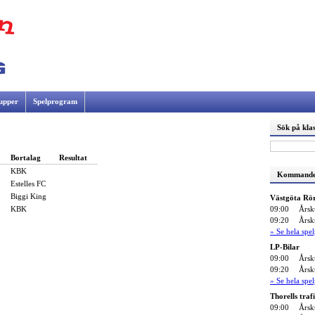
upper
Spelprogram
Sök på klas
Bortalag
Resultat
KBK
Kommande
Estelles FC
Biggi King
Västgöta Rö
09:00
Årsk
KBK
09:20
Årsk
» Se hela sp
LP-Bilar
09:00
Årsk
09:20
Årsk
» Se hela sp
Thorells traf
09:00
Årsk