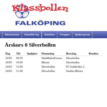
Information
Anmälda lag
Anmälan
Grupper
Spelprogram
Årskurs 0 Silverbollen
Samarbetspartners
Dag
Tid
Spelplats
Hemmalag
Bortalag
Resultat
24/05
09:20
HalaMadridCentra
Silverbollen
24/05
10:00
Blixten
Silverbollen
24/05
11:00
Silverbollen
FC Guldbollen 2
24/05
11:40
Silverbollen
Snabba Blixten