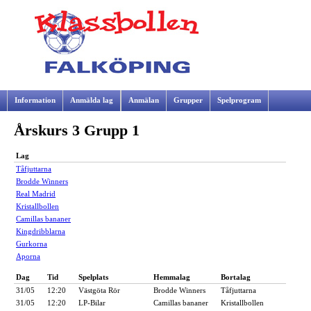
Information
Anmälda lag
Anmälan
Grupper
Spelprogram
Årskurs 3 Grupp 1
Samarbetspartners
Lag
Tåfjuttarna
Brodde Winners
Real Madrid
Kristallbollen
Camillas bananer
Kingdribblarna
Gurkorna
Aporna
Dag
Tid
Spelplats
Hemmalag
Bortalag
31/05
12:20
Västgöta Rör
Brodde Winners
Tåfjuttarna
31/05
12:20
LP-Bilar
Camillas bananer
Kristallbollen