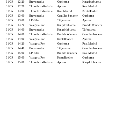
31/05
12:20
Bravomedia
Gurkorna
Kingdribblarna
31/05
12:20
Thorells trafikskola
Aporna
Real Madrid
31/05
13:00
Thorells trafikskola
Real Madrid
Kristallbollen
31/05
13:00
Bravomedia
Camillas bananer
Gurkorna
31/05
13:00
LP-Bilar
Tåfjuttarna
Aporna
31/05
13:20
Västgöta Rör
Kingdribblarna
Brodde Winners
31/05
14:00
Bravomedia
Kingdribblarna
Tåfjuttarna
31/05
14:00
Thorells trafikskola
Brodde Winners
Camillas bananer
31/05
14:00
Västgöta Rör
Kristallbollen
Aporna
31/05
14:20
Västgöta Rör
Gurkorna
Real Madrid
31/05
14:40
Bravomedia
Tåfjuttarna
Camillas bananer
31/05
15:00
LP-Bilar
Brodde Winners
Real Madrid
31/05
15:00
Västgöta Rör
Kristallbollen
Gurkorna
31/05
15:00
Thorells trafikskola
Aporna
Kingdribblarna