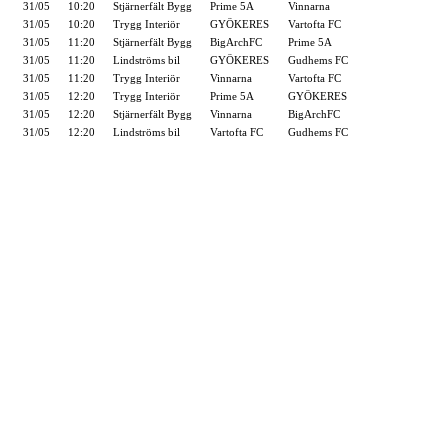
31/05
10:20
Stjärnerfält Bygg
Prime 5A
Vinnarna
31/05
10:20
Trygg Interiör
GYÖKERES
Vartofta FC
31/05
11:20
Stjärnerfält Bygg
BigArchFC
Prime 5A
31/05
11:20
Lindströms bil
GYÖKERES
Gudhems FC
31/05
11:20
Trygg Interiör
Vinnarna
Vartofta FC
31/05
12:20
Trygg Interiör
Prime 5A
GYÖKERES
31/05
12:20
Stjärnerfält Bygg
Vinnarna
BigArchFC
31/05
12:20
Lindströms bil
Vartofta FC
Gudhems FC