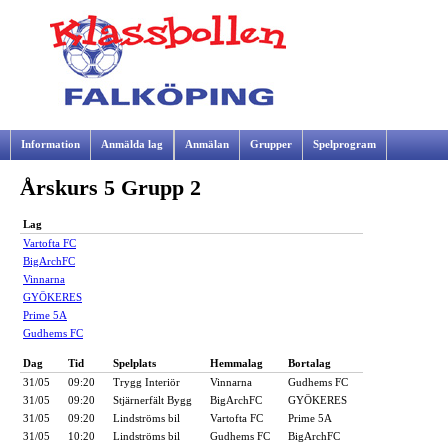
Information
Anmälda lag
Anmälan
Grupper
Spelprogram
Årskurs 5 Grupp 2
Samarbetspartners
Lag
Vartofta FC
BigArchFC
Vinnarna
GYÖKERES
Prime 5A
Gudhems FC
Dag
Tid
Spelplats
Hemmalag
Bortalag
31/05
09:20
Trygg Interiör
Vinnarna
Gudhems FC
31/05
09:20
Stjärnerfält Bygg
BigArchFC
GYÖKERES
31/05
09:20
Lindströms bil
Vartofta FC
Prime 5A
31/05
10:20
Lindströms bil
Gudhems FC
BigArchFC